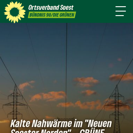
Ziele
Ortsverband
Soest
Termine
Presse
Kontakt
BÜNDNIS 90/DIE GRÜNEN
Kalte Nahwärme im "Neuen
Soester Norden" – GRÜNE