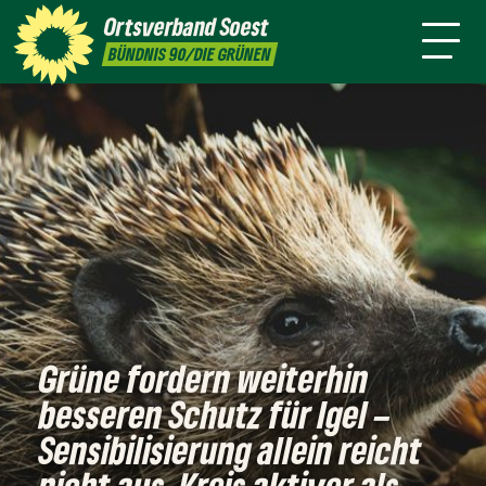
Ziele
Ortsverband
Soest
Termine
Presse
Kontakt
BÜNDNIS 90/DIE GRÜNEN
Grüne fordern weiterhin
besseren Schutz für Igel –
Sensibilisierung allein reicht
nicht aus. Kreis aktiver als